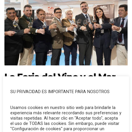
La Feria del Vino y el Mar
bate récords de
SU PRIVACIDAD ES IMPORTANTE PARA NOSOTROS
repercusión mediática e
Usamos cookies en nuestro sitio web para brindarle la
impacto en redes
experiencia más relevante recordando sus preferencias y
visitas repetidas. Al hacer clic en "Aceptar todo", acepta
el uso de TODAS las cookies. Sin embargo, puede visitar
Noticias Vimar
13 de diciembre de 2024
"Configuración de cookies" para proporcionar un