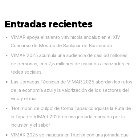
Entradas recientes
VIMAR apoya el talento vitivinícola andaluz en el XIV
Concurso de Mostos de Sanlúcar de Barrameda
VIMAR 2025 acumula una audiencia de casi 60 millones
de personas, con 2,5 millones de usuarios alcanzados en
redes sociales
Las Jornadas Técnicas de VIMAR 2025 abordan los retos
de la economía azul y la valorización de los sectores del
vino y el mar
‘Hot moon de pulpo’ de Coma Tapas conquista la Ruta de
la Tapa de VIMAR 2025 en una jornada marcada por la
inclusión y el sabor
VIMAR 2025 se inaugura en Huelva con una jornada que