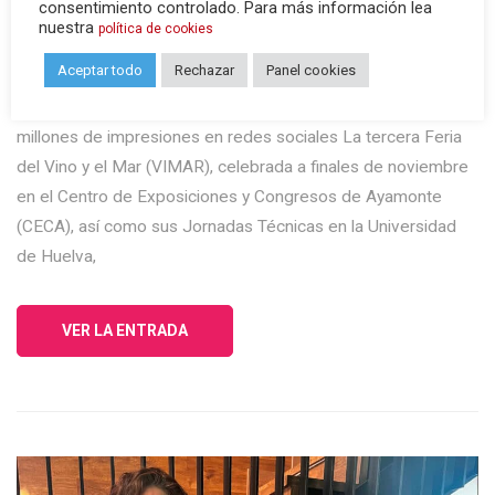
consentimiento controlado. Para más información lea
nuestra
política de cookies
Aceptar todo
Rechazar
Panel cookies
La tercera edición de VIMAR alcanza a una audiencia
estimada de casi 30 millones de usuarios, y supera las 1,4
millones de impresiones en redes sociales La tercera Feria
del Vino y el Mar (VIMAR), celebrada a finales de noviembre
en el Centro de Exposiciones y Congresos de Ayamonte
(CECA), así como sus Jornadas Técnicas en la Universidad
de Huelva,
VER LA ENTRADA