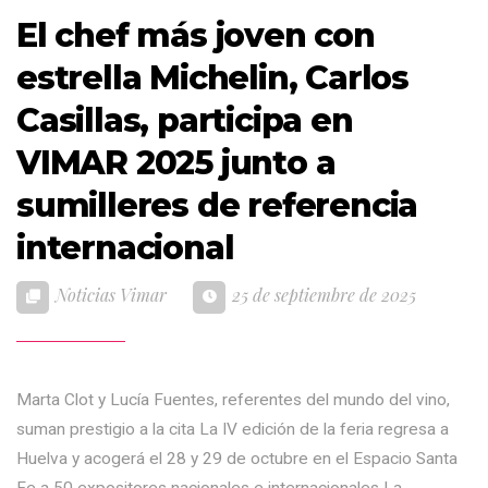
El chef más joven con
estrella Michelin, Carlos
Casillas, participa en
VIMAR 2025 junto a
sumilleres de referencia
internacional
Noticias Vimar
25 de septiembre de 2025
Marta Clot y Lucía Fuentes, referentes del mundo del vino,
suman prestigio a la cita La IV edición de la feria regresa a
Huelva y acogerá el 28 y 29 de octubre en el Espacio Santa
Fe a 50 expositores nacionales e internacionales La